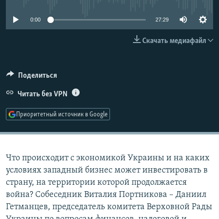
РАСПИСАНИЕ ВЕЩАНИЯ
0:00
27:29
ПОДПИШИТЕСЬ НА РАССЫЛКУ
Скачать медиафайл
СОЦИАЛЬНЫЕ СЕТИ
Поделиться
Читать без VPN
Приоритетный источник в Google
Все сайты РСЕ/РС
Что происходит с экономикой Украины и на каких
условиях западный бизнес может инвестировать в
страну, на территории которой продолжается
война? Собеседник Виталия Портникова – Даниил
Гетманцев, председатель комитета Верховной Рады