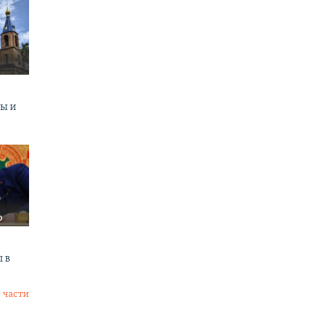
ны и
 в
 части