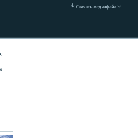
Скачать медиафайл
EMBED
с
а