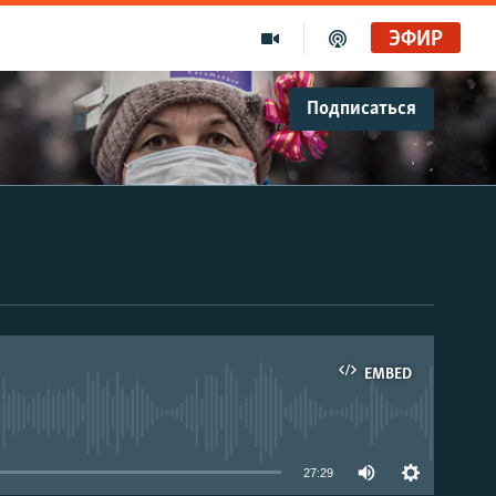
ЭФИР
Подписаться
EMBED
able
27:29