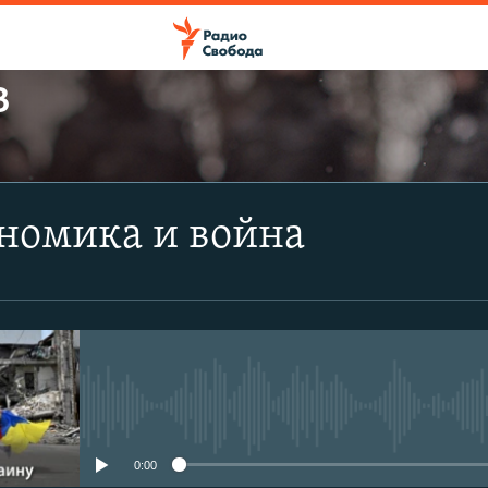
В
ПОДПИСАТЬСЯ
номика и война
Apple Podcasts
CastBox
Подписаться
No media source currently avail
0:00