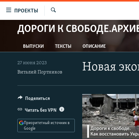
Ссылки
ПРОЕКТЫ
для
Искать
упрощенного
ДОРОГИ К СВОБОДЕ.АРХИ
ПРОГРАММЫ
доступа
ПОДКАСТЫ
Вернуться
ВЫПУСКИ
ТЕКСТЫ
ОПИСАНИЕ
АВТОРСКИЕ ПРОЕКТЫ
к
основному
ЦИТАТЫ СВОБОДЫ
27 июня 2023
Новая эко
содержанию
МНЕНИЯ
Виталий Портников
Вернутся
КУЛЬТУРА
к
главной
IDEL.РЕАЛИИ
Поделиться
навигации
КАВКАЗ.РЕАЛИИ
Вернутся
Читать без VPN
к
СЕВЕР.РЕАЛИИ
поиску
Приоритетный источник в
СИБИРЬ.РЕАЛИИ
Google