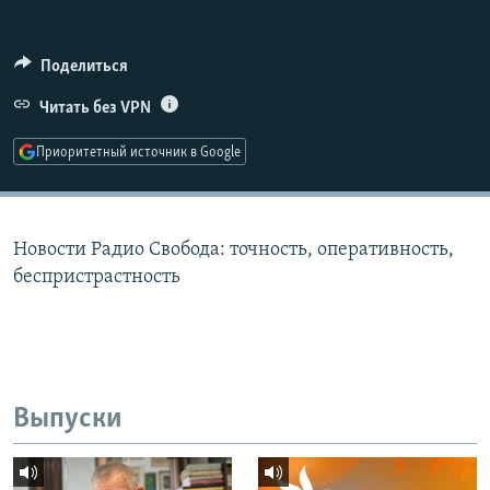
РАСПИСАНИЕ ВЕЩАНИЯ
ПОДПИШИТЕСЬ НА РАССЫЛКУ
Поделиться
Читать без VPN
СОЦИАЛЬНЫЕ СЕТИ
Приоритетный источник в Google
Новости Радио Свобода: точность, оперативность,
Все сайты РСЕ/РС
беспристрастность
Выпуски