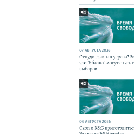
07 АВГУСТА 2026
Откуда главная угроза? З
что "Яблоко" могут снять 
выборов
04 АВГУСТА 2026
Ozon и К&Б приготовитьс