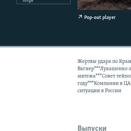
РАСПИСАНИЕ ВЕЩАНИЯ
Google
ПОДПИШИТЕСЬ НА РАССЫЛКУ
Pop-out player
Жертвы удара по Кра
Вагнер***Лукашенко о
мятежа***Совет тейпо
году***Компании в ЦА
ситуации в России
Выпуски