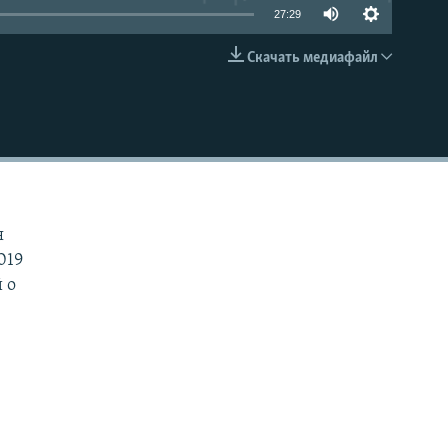
27:29
Скачать медиафайл
EMBED
я
019
 о