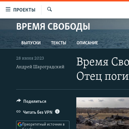
Ссылки
ПРОЕКТЫ
для
Искать
упрощенного
ВРЕМЯ СВОБОДЫ
ПРОГРАММЫ
доступа
ПОДКАСТЫ
Вернуться
ВЫПУСКИ
ТЕКСТЫ
ОПИСАНИЕ
АВТОРСКИЕ ПРОЕКТЫ
к
основному
ЦИТАТЫ СВОБОДЫ
28 июня 2023
Время Сво
содержанию
МНЕНИЯ
Андрей Шароградский
Вернутся
Отец поги
КУЛЬТУРА
к
главной
IDEL.РЕАЛИИ
навигации
КАВКАЗ.РЕАЛИИ
Вернутся
Поделиться
к
СЕВЕР.РЕАЛИИ
Читать без VPN
поиску
СИБИРЬ.РЕАЛИИ
Приоритетный источник в