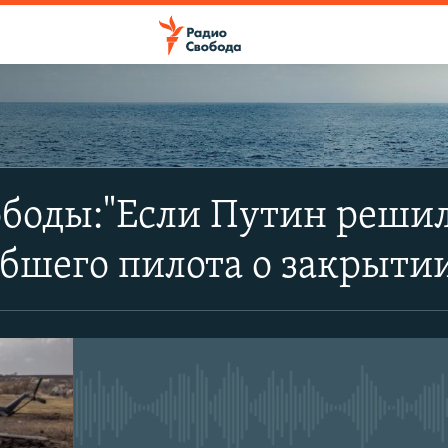
ПОДПИСАТЬСЯ
боды:"Если Путин решил,
Apple Podcasts
бшего пилота о закрыти
SoundCloud
CastBox
No media source currently avail
YouTube