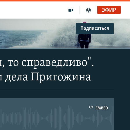
ЭФИР
Подписаться
 то справедливо".
и дела Пригожина
EMBED
able