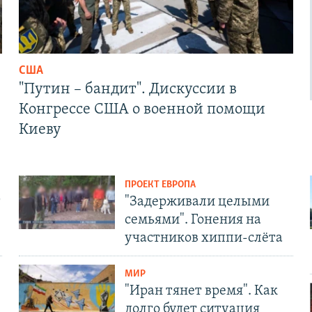
США
"Путин – бандит". Дискуссии в
Конгрессе США о военной помощи
Киеву
ПРОЕКТ ЕВРОПА
т
"Задерживали целыми
семьями". Гонения на
участников хиппи-слёта
МИР
"Иран тянет время". Как
долго будет ситуация