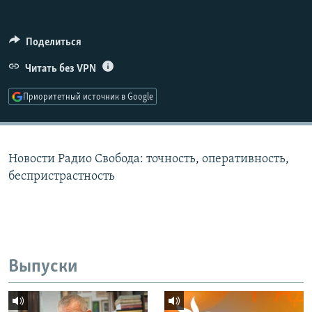
РАСПИСАНИЕ ВЕЩАНИЯ
ПОДПИШИТЕСЬ НА РАССЫЛКУ
Поделиться
Читать без VPN
СОЦИАЛЬНЫЕ СЕТИ
Приоритетный источник в Google
Новости Радио Свобода: точность, оперативность,
Все сайты РСЕ/РС
беспристрастность
Выпуски