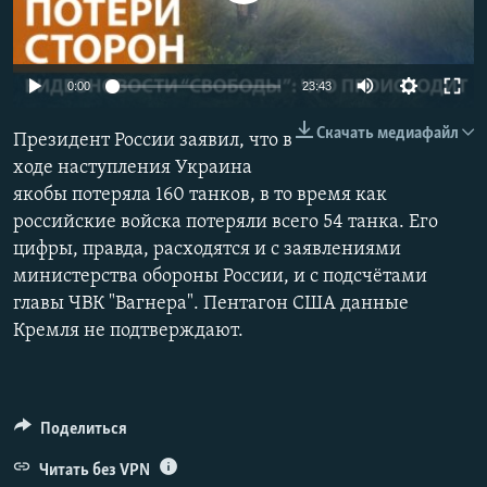
РАСПИСАНИЕ ВЕЩАНИЯ
ПОДПИШИТЕСЬ НА РАССЫЛКУ
Auto
0:00
23:43
СОЦИАЛЬНЫЕ СЕТИ
240p
Скачать медиафайл
Президент России заявил, что в
360p
ходе наступления Украина
якобы потеряла 160 танков, в то время как
480p
Auto
240p
360p
480p
российские войска потеряли всего 54 танка. Его
720p
цифры, правда, расходятся и с заявлениями
720p
1080p
Все сайты РСЕ/РС
1080p
министерства обороны России, и с подсчётами
главы ЧВК "Вагнера". Пентагон США данные
Кремля не подтверждают.
Поделиться
Читать без VPN