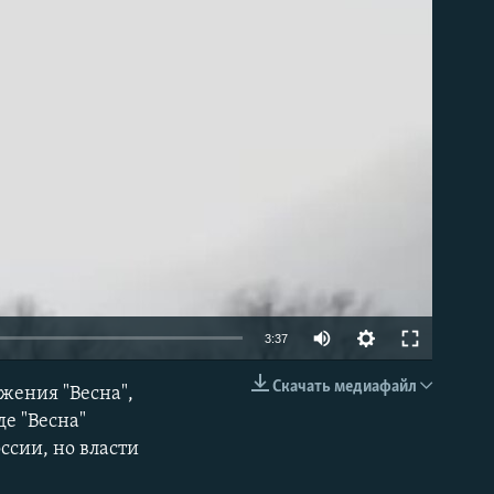
able
Auto
3:37
240p
Скачать медиафайл
жения "Весна",
EMBED
360p
е "Весна"
ссии, но власти
480p
720p