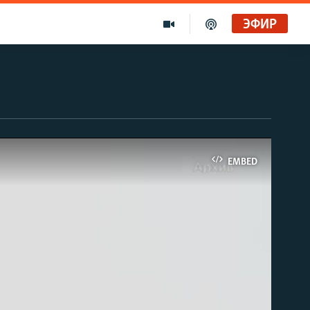
ЭФИР
EMBED