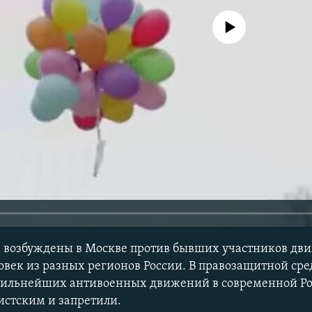
No media source currently avail
 возбуждены в Москве против бывших участников дви
овек из разных регионов России. В правозащитной сред
 сильнейших антивоенных движений в современной Ро
истским и запретили.