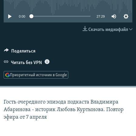
No media source currently available
РАСПИСАНИЕ ВЕЩАНИЯ
ПОДПИШИТЕСЬ НА РАССЫЛКУ
0:00
27:29
Скачать медиафайл
СОЦИАЛЬНЫЕ СЕТИ
Поделиться
Читать без VPN
Все сайты РСЕ/РС
Приоритетный источник в Google
Гость очередного эпизода подкаста Владимира
Абаринова - историк Любовь Куртынова. Повтор
эфира от 7 апреля