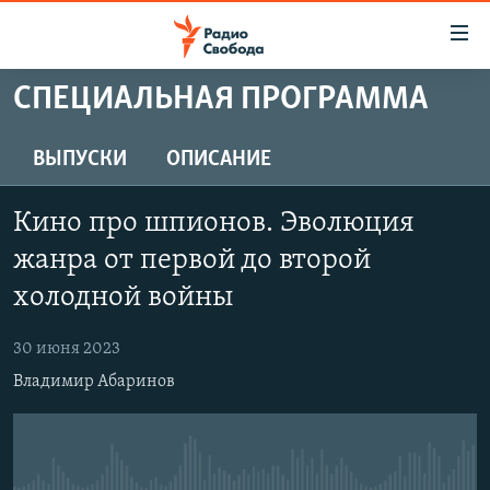
Ссылки
для
упрощенного
СПЕЦИАЛЬНАЯ ПРОГРАММА
ПРОГРАММЫ
доступа
ПОДКАСТЫ
ВЫПУСКИ
ОПИСАНИЕ
Вернуться
к
АВТОРСКИЕ ПРОЕКТЫ
основному
Кино про шпионов. Эволюция
ЦИТАТЫ СВОБОДЫ
содержанию
жанра от первой до второй
Вернутся
МНЕНИЯ
холодной войны
к
КУЛЬТУРА
главной
30 июня 2023
навигации
IDEL.РЕАЛИИ
Вернутся
Владимир Абаринов
КАВКАЗ.РЕАЛИИ
к
СЕВЕР.РЕАЛИИ
поиску
СИБИРЬ.РЕАЛИИ