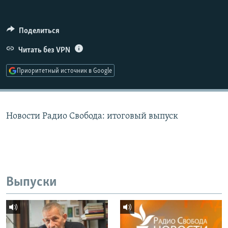
РАСПИСАНИЕ ВЕЩАНИЯ
ПОДПИШИТЕСЬ НА РАССЫЛКУ
Поделиться
Читать без VPN
СОЦИАЛЬНЫЕ СЕТИ
Приоритетный источник в Google
Новости Радио Свобода: итоговый выпуск
Все сайты РСЕ/РС
Выпуски