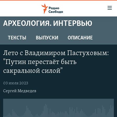
Ссылки
для
упрощенного
АРХЕОЛОГИЯ. ИНТЕРВЬЮ
ПРОГРАММЫ
доступа
ПОДКАСТЫ
ТЕКСТЫ
ВЫПУСКИ
ОПИСАНИЕ
Вернуться
к
АВТОРСКИЕ ПРОЕКТЫ
основному
Лето с Владимиром Пастуховым:
ЦИТАТЫ СВОБОДЫ
содержанию
"Путин перестаёт быть
Вернутся
МНЕНИЯ
сакральной силой"
к
КУЛЬТУРА
главной
03 июля 2023
навигации
IDEL.РЕАЛИИ
Вернутся
Сергей Медведев
КАВКАЗ.РЕАЛИИ
к
СЕВЕР.РЕАЛИИ
поиску
СИБИРЬ.РЕАЛИИ