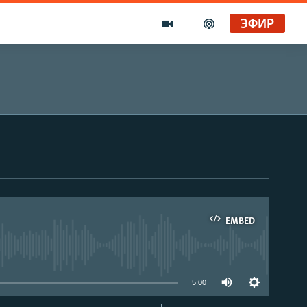
ЭФИР
EMBED
able
5:00