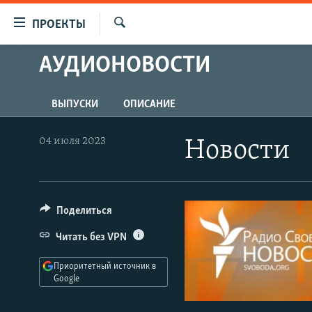
Ссылки
ПРОЕКТЫ
для
Искать
упрощенного
АУДИОНОВОСТИ
ПРОГРАММЫ
доступа
ПОДКАСТЫ
Вернуться
ВЫПУСКИ
ОПИСАНИЕ
АВТОРСКИЕ ПРОЕКТЫ
к
основному
ЦИТАТЫ СВОБОДЫ
04 июля 2023
Новости
содержанию
МНЕНИЯ
Вернутся
КУЛЬТУРА
к
главной
Поделиться
IDEL.РЕАЛИИ
навигации
КАВКАЗ.РЕАЛИИ
Читать без VPN
Вернутся
к
СЕВЕР.РЕАЛИИ
Приоритетный источник в
поиску
Google
СИБИРЬ.РЕАЛИИ