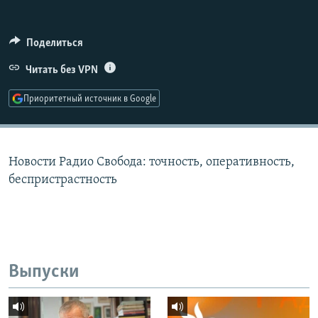
РАСПИСАНИЕ ВЕЩАНИЯ
ПОДПИШИТЕСЬ НА РАССЫЛКУ
Поделиться
Читать без VPN
СОЦИАЛЬНЫЕ СЕТИ
Приоритетный источник в Google
Новости Радио Свобода: точность, оперативность,
Все сайты РСЕ/РС
беспристрастность
Выпуски