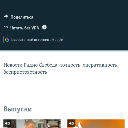
РАСПИСАНИЕ ВЕЩАНИЯ
ПОДПИШИТЕСЬ НА РАССЫЛКУ
Поделиться
Читать без VPN
СОЦИАЛЬНЫЕ СЕТИ
Приоритетный источник в Google
Новости Радио Свобода: точность, оперативность,
Все сайты РСЕ/РС
беспристрастность
Выпуски