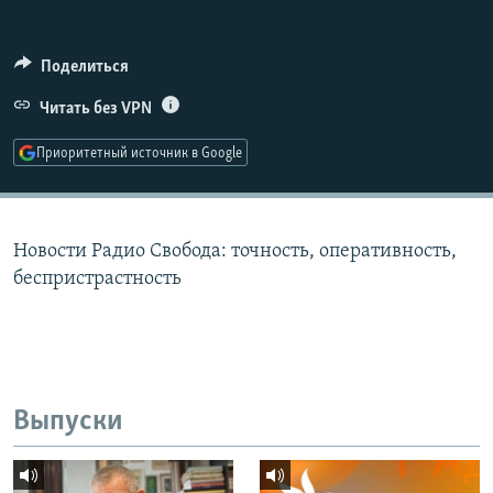
РАСПИСАНИЕ ВЕЩАНИЯ
ПОДПИШИТЕСЬ НА РАССЫЛКУ
Поделиться
Читать без VPN
СОЦИАЛЬНЫЕ СЕТИ
Приоритетный источник в Google
Новости Радио Свобода: точность, оперативность,
Все сайты РСЕ/РС
беспристрастность
Выпуски