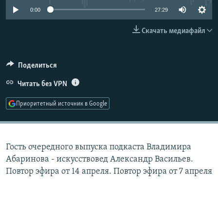
РАСПИСАНИЕ ВЕЩАНИЯ
0:00
27:29
ПОДПИШИТЕСЬ НА РАССЫЛКУ
Скачать медиафайл
СОЦИАЛЬНЫЕ СЕТИ
Поделиться
Читать без VPN
Приоритетный источник в Google
Все сайты РСЕ/РС
Гость очередного выпуска подкаста Владимира
Абаринова - искусствовед Александр Васильев.
Повтор эфира от 14 апреля. Повтор эфира от 7 апреля