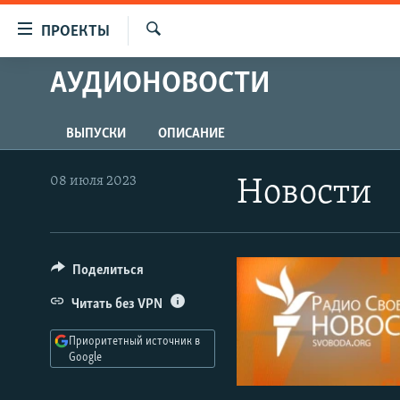
Ссылки
ПРОЕКТЫ
для
Искать
упрощенного
АУДИОНОВОСТИ
ПРОГРАММЫ
доступа
ПОДКАСТЫ
Вернуться
ВЫПУСКИ
ОПИСАНИЕ
АВТОРСКИЕ ПРОЕКТЫ
к
основному
ЦИТАТЫ СВОБОДЫ
08 июля 2023
Новости
содержанию
МНЕНИЯ
Вернутся
КУЛЬТУРА
к
главной
Поделиться
IDEL.РЕАЛИИ
навигации
КАВКАЗ.РЕАЛИИ
Читать без VPN
Вернутся
к
СЕВЕР.РЕАЛИИ
Приоритетный источник в
поиску
Google
СИБИРЬ.РЕАЛИИ