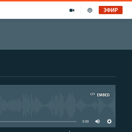
ЭФИР
EMBED
able
5:00