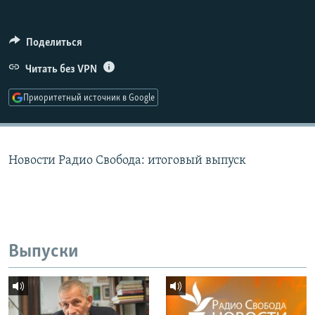
РАСПИСАНИЕ ВЕЩАНИЯ
ПОДПИШИТЕСЬ НА РАССЫЛКУ
Поделиться
Читать без VPN
СОЦИАЛЬНЫЕ СЕТИ
Приоритетный источник в Google
Новости Радио Свобода: итоговый выпуск
Все сайты РСЕ/РС
Выпуски