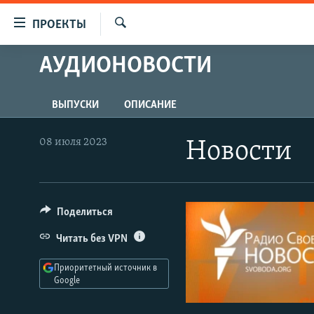
Ссылки
ПРОЕКТЫ
для
Искать
упрощенного
АУДИОНОВОСТИ
ПРОГРАММЫ
доступа
ПОДКАСТЫ
Вернуться
ВЫПУСКИ
ОПИСАНИЕ
АВТОРСКИЕ ПРОЕКТЫ
к
основному
ЦИТАТЫ СВОБОДЫ
08 июля 2023
Новости
содержанию
МНЕНИЯ
Вернутся
КУЛЬТУРА
к
главной
Поделиться
IDEL.РЕАЛИИ
навигации
КАВКАЗ.РЕАЛИИ
Читать без VPN
Вернутся
к
СЕВЕР.РЕАЛИИ
Приоритетный источник в
поиску
Google
СИБИРЬ.РЕАЛИИ