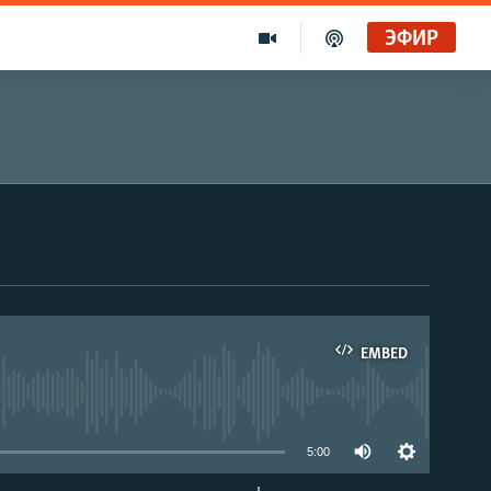
ЭФИР
EMBED
able
5:00