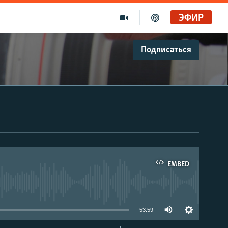
ЭФИР
Подписаться
EMBED
able
53:59