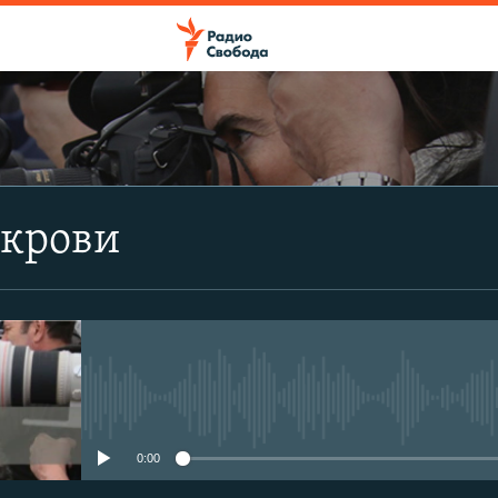
ПОДПИСАТЬСЯ
 крови
Apple Podcasts
CastBox
Подписаться
No media source currently avail
0:00