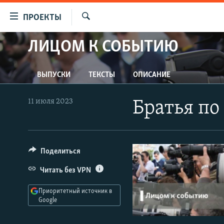
Ссылки
ПРОЕКТЫ
для
Искать
упрощенного
ЛИЦОМ К СОБЫТИЮ
ПРОГРАММЫ
доступа
ПОДКАСТЫ
Вернуться
ВЫПУСКИ
ТЕКСТЫ
ОПИСАНИЕ
АВТОРСКИЕ ПРОЕКТЫ
к
основному
ЦИТАТЫ СВОБОДЫ
11 июля 2023
Братья по
содержанию
МНЕНИЯ
Вернутся
КУЛЬТУРА
к
главной
Поделиться
IDEL.РЕАЛИИ
навигации
КАВКАЗ.РЕАЛИИ
Читать без VPN
Вернутся
к
СЕВЕР.РЕАЛИИ
Приоритетный источник в
поиску
Google
СИБИРЬ.РЕАЛИИ