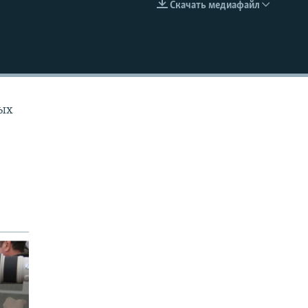
Скачать медиафайл
EMBED
вых