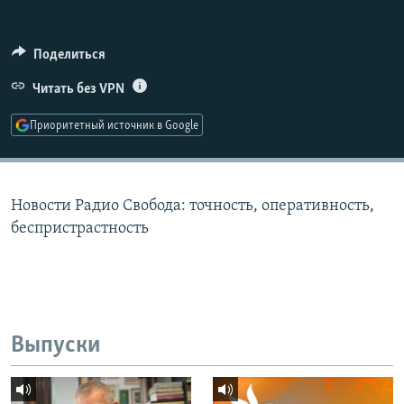
РАСПИСАНИЕ ВЕЩАНИЯ
ПОДПИШИТЕСЬ НА РАССЫЛКУ
Поделиться
Читать без VPN
СОЦИАЛЬНЫЕ СЕТИ
Приоритетный источник в Google
Новости Радио Свобода: точность, оперативность,
Все сайты РСЕ/РС
беспристрастность
Выпуски