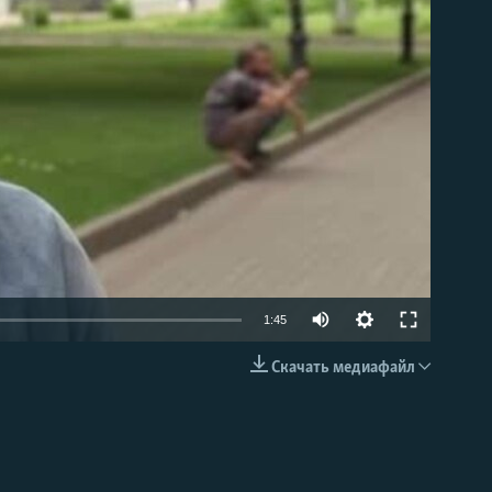
able
Auto
1:45
240p
Скачать медиафайл
EMBED
360p
480p
720p