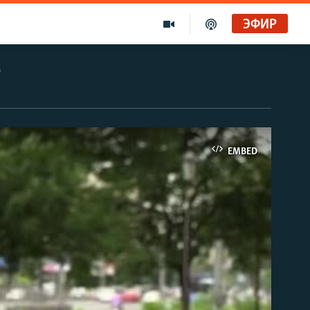
ЭФИР
?
EMBED