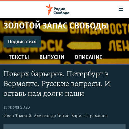
Ссылки
для
упрощенного
ЗОЛОТОЙ ЗАПАС СВОБОДЫ
ПРОГРАММЫ
доступа
ПОДКАСТЫ
Подписаться
Вернуться
к
ПОДПИСАТЬСЯ
АВТОРСКИЕ ПРОЕКТЫ
основному
ТЕКСТЫ
ВЫПУСКИ
ОПИСАНИЕ
ЦИТАТЫ СВОБОДЫ
содержанию
CastBox
Вернутся
МНЕНИЯ
Поверх барьеров. Петербург в
к
КУЛЬТУРА
Вермонте. Русские вопросы. И
главной
Подписаться
навигации
IDEL.РЕАЛИИ
оставь нам долги наши
Вернутся
КАВКАЗ.РЕАЛИИ
к
13 июля 2023
СЕВЕР.РЕАЛИИ
поиску
Иван Толстой
Александр Генис
Борис Парамонов
СИБИРЬ.РЕАЛИИ