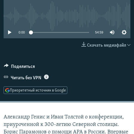
РАСПИСАНИЕ ВЕЩАНИЯ
ПОДПИШИТЕСЬ НА РАССЫЛКУ
No media source currently available
СОЦИАЛЬНЫЕ СЕТИ
0:00
54:59
Скачать медиафайл
Поделиться
Все сайты РСЕ/РС
Читать без VPN
Приоритетный источник в Google
Александр Генис и Иван Толстой о конференции,
приуроченной к 300-летию Северной столицы.
Борис Парамонов о помощи АРА в России. Впервые