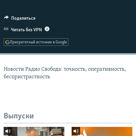
РАСПИСАНИЕ ВЕЩАНИЯ
ПОДПИШИТЕСЬ НА РАССЫЛКУ
Поделиться
Читать без VPN
СОЦИАЛЬНЫЕ СЕТИ
Приоритетный источник в Google
Новости Радио Свобода: точность, оперативность,
Все сайты РСЕ/РС
беспристрастность
Выпуски