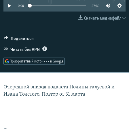
РАСПИСАНИЕ ВЕЩАНИЯ
0:00
27:30
ПОДПИШИТЕСЬ НА РАССЫЛКУ
Скачать медиафайл
СОЦИАЛЬНЫЕ СЕТИ
Поделиться
Читать без VPN
Приоритетный источник в Google
Все сайты РСЕ/РС
Очередной эпизод подкаста Полины галуевой и
Ивана Толстого. Повтор от 31 марта