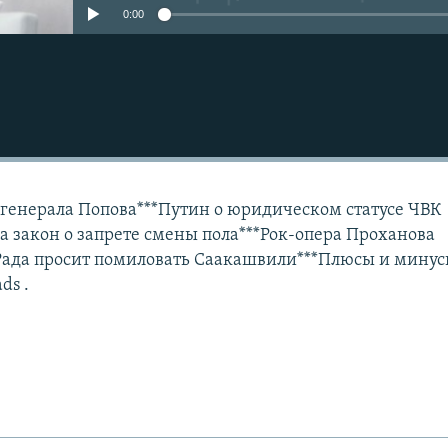
0:00
Подписаться
 генерала Попова***Путин о юридическом статусе ЧВК
а закон о запрете смены пола***Рок-опера Проханова
*Рада просит помиловать Саакашвили***Плюсы и мину
ds .