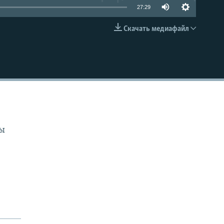
27:29
Скачать медиафайл
EMBED
сы