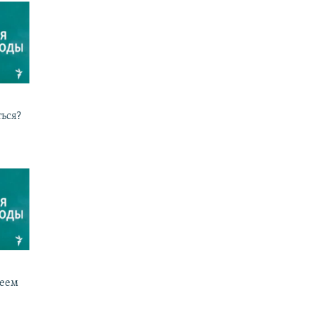
ься?
реем