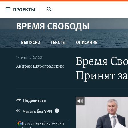
Ссылки
ПРОЕКТЫ
для
Искать
упрощенного
ВРЕМЯ СВОБОДЫ
ПРОГРАММЫ
доступа
ПОДКАСТЫ
Вернуться
ВЫПУСКИ
ТЕКСТЫ
ОПИСАНИЕ
АВТОРСКИЕ ПРОЕКТЫ
к
основному
ЦИТАТЫ СВОБОДЫ
14 июля 2023
Время Св
содержанию
МНЕНИЯ
Андрей Шароградский
Вернутся
Принят за
КУЛЬТУРА
к
главной
IDEL.РЕАЛИИ
навигации
КАВКАЗ.РЕАЛИИ
Вернутся
Поделиться
к
СЕВЕР.РЕАЛИИ
Читать без VPN
поиску
СИБИРЬ.РЕАЛИИ
Приоритетный источник в