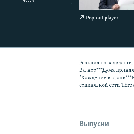
РАСПИСАНИЕ ВЕЩАНИЯ
Google
ПОДПИШИТЕСЬ НА РАССЫЛКУ
Pop-out player
Реакция на заявления
Вагнер***Дума принял
"Хождение в огонь**
социальной сети Threa
Выпуски