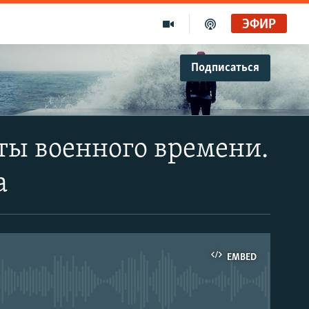
ЭФИР
Подписаться
ты военного времени.
а
EMBED
able