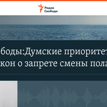
ПОДПИСАТЬСЯ
ободы:Думские приорите
Apple Podcasts
кон о запрете смены пол
SoundCloud
CastBox
No media source currently avail
YouTube