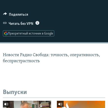
РАСПИСАНИЕ ВЕЩАНИЯ
ПОДПИШИТЕСЬ НА РАССЫЛКУ
Поделиться
Читать без VPN
СОЦИАЛЬНЫЕ СЕТИ
Приоритетный источник в Google
Новости Радио Свобода: точность, оперативность,
Все сайты РСЕ/РС
беспристрастность
Выпуски