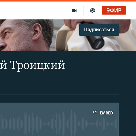
ЭФИР
Подписаться
ий Троицкий
EMBED
able