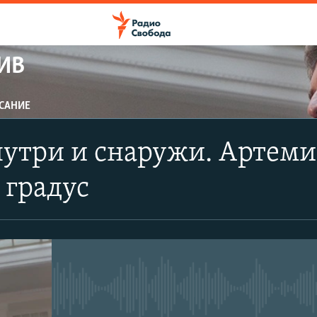
ИВ
САНИЕ
ПОДПИСАТЬСЯ
нутри и снаружи. Артем
Apple Podcasts
 градус
CastBox
Подписаться
No media source currently avail