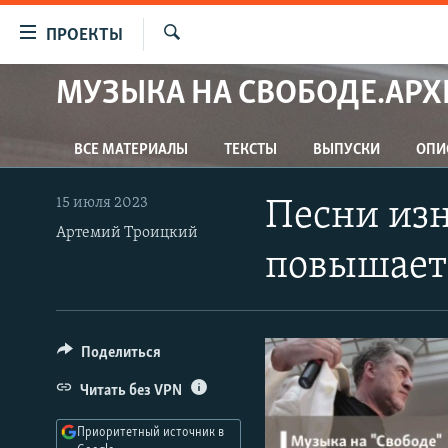
Ссылки
ПРОЕКТЫ
для
Искать
упрощенного
МУЗЫКА НА СВОБОДЕ.АРХ
ПРОГРАММЫ
доступа
ПОДКАСТЫ
Вернуться
ВСЕ МАТЕРИАЛЫ
ТЕКСТЫ
ВЫПУСКИ
ОПИ
АВТОРСКИЕ ПРОЕКТЫ
к
основному
ЦИТАТЫ СВОБОДЫ
15 июля 2023
Песни из
содержанию
МНЕНИЯ
Артемий Троицкий
Вернутся
повышает
КУЛЬТУРА
к
главной
IDEL.РЕАЛИИ
навигации
КАВКАЗ.РЕАЛИИ
Вернутся
Поделиться
к
СЕВЕР.РЕАЛИИ
Читать без VPN
поиску
СИБИРЬ.РЕАЛИИ
Приоритетный источник в