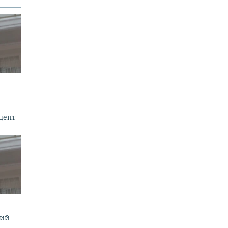
цепт
мий