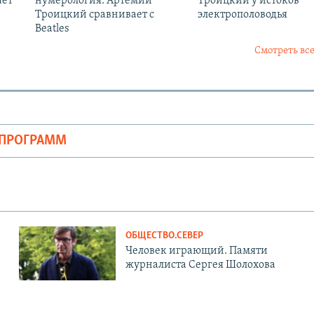
ает
нумерология. Артемий
Троицкий у истоков
Троицкий сравнивает с
электрополоводья
Beatles
Смотреть все
ОПРОГРАММ
ОБЩЕСТВО.СЕВЕР
Человек играющий. Памяти
журналиста Сергея Шолохова