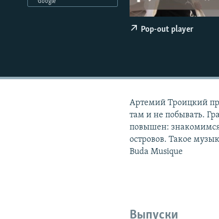
РАСПИСАНИЕ ВЕЩАНИЯ
Google
ПОДПИШИТЕСЬ НА РАССЫЛКУ
Pop-out player
Артемий Троицкий пре
там и не побывать. Г
повышен: знакомимся
островов. Такое музы
Buda Musique
Выпуски