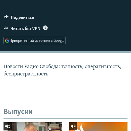
РАСПИСАНИЕ ВЕЩАНИЯ
ПОДПИШИТЕСЬ НА РАССЫЛКУ
Поделиться
Читать без VPN
СОЦИАЛЬНЫЕ СЕТИ
Приоритетный источник в Google
Новости Радио Свобода: точность, оперативность,
Все сайты РСЕ/РС
беспристрастность
Выпуски