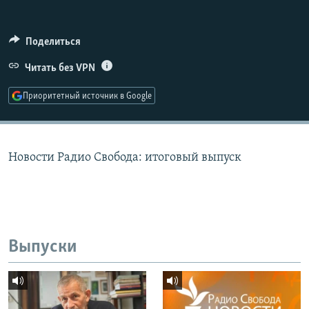
РАСПИСАНИЕ ВЕЩАНИЯ
ПОДПИШИТЕСЬ НА РАССЫЛКУ
Поделиться
Читать без VPN
СОЦИАЛЬНЫЕ СЕТИ
Приоритетный источник в Google
Новости Радио Свобода: итоговый выпуск
Все сайты РСЕ/РС
Выпуски