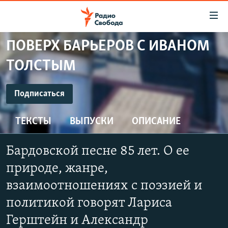
Ссылки
для
упрощенного
ПОВЕРХ БАРЬЕРОВ С ИВАНОМ
ПРОГРАММЫ
доступа
ТОЛСТЫМ
ПОДКАСТЫ
Вернуться
к
ПОДПИСАТЬСЯ
АВТОРСКИЕ ПРОЕКТЫ
Подписаться
основному
ЦИТАТЫ СВОБОДЫ
содержанию
ТЕКСТЫ
ВЫПУСКИ
ОПИСАНИЕ
YouTube
Вернутся
МНЕНИЯ
к
КУЛЬТУРА
Бардовской песне 85 лет. О ее
главной
Подписаться
навигации
IDEL.РЕАЛИИ
природе, жанре,
Вернутся
КАВКАЗ.РЕАЛИИ
взаимоотношениях с поэзией и
к
СЕВЕР.РЕАЛИИ
политикой говорят Лариса
поиску
Герштейн и Александр
СИБИРЬ.РЕАЛИИ