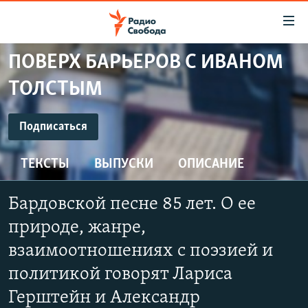
Ссылки
для
упрощенного
ПОВЕРХ БАРЬЕРОВ С ИВАНОМ
ПРОГРАММЫ
доступа
ТОЛСТЫМ
ПОДКАСТЫ
Вернуться
к
ПОДПИСАТЬСЯ
АВТОРСКИЕ ПРОЕКТЫ
Подписаться
основному
ЦИТАТЫ СВОБОДЫ
содержанию
ТЕКСТЫ
ВЫПУСКИ
ОПИСАНИЕ
YouTube
Вернутся
МНЕНИЯ
к
КУЛЬТУРА
Бардовской песне 85 лет. О ее
главной
Подписаться
навигации
IDEL.РЕАЛИИ
природе, жанре,
Вернутся
КАВКАЗ.РЕАЛИИ
взаимоотношениях с поэзией и
к
СЕВЕР.РЕАЛИИ
политикой говорят Лариса
поиску
Герштейн и Александр
СИБИРЬ.РЕАЛИИ