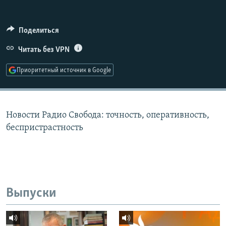
РАСПИСАНИЕ ВЕЩАНИЯ
ПОДПИШИТЕСЬ НА РАССЫЛКУ
Поделиться
Читать без VPN
СОЦИАЛЬНЫЕ СЕТИ
Приоритетный источник в Google
Новости Радио Свобода: точность, оперативность,
Все сайты РСЕ/РС
беспристрастность
Выпуски