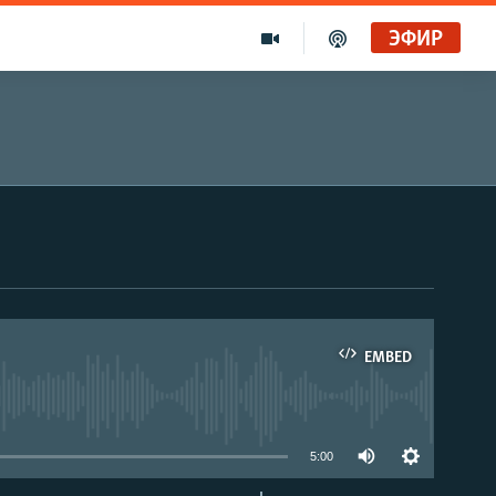
ЭФИР
EMBED
able
5:00