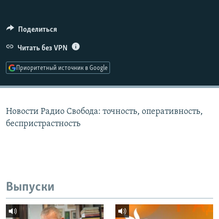
РАСПИСАНИЕ ВЕЩАНИЯ
ПОДПИШИТЕСЬ НА РАССЫЛКУ
Поделиться
Читать без VPN
СОЦИАЛЬНЫЕ СЕТИ
Приоритетный источник в Google
Новости Радио Свобода: точность, оперативность,
Все сайты РСЕ/РС
беспристрастность
Выпуски