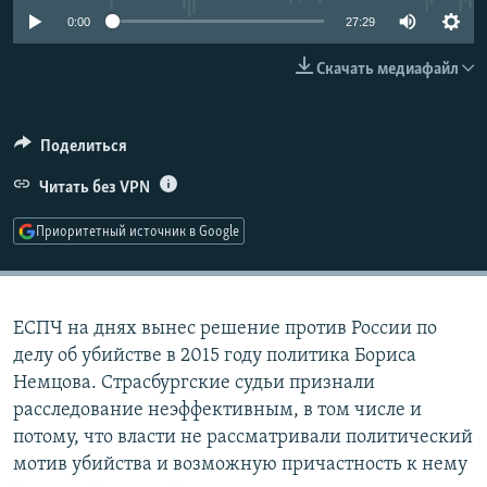
РАСПИСАНИЕ ВЕЩАНИЯ
0:00
27:29
ПОДПИШИТЕСЬ НА РАССЫЛКУ
Скачать медиафайл
СОЦИАЛЬНЫЕ СЕТИ
Поделиться
Читать без VPN
Приоритетный источник в Google
Все сайты РСЕ/РС
ЕСПЧ на днях вынес решение против России по
делу об убийстве в 2015 году политика Бориса
Немцова. Страсбургские судьи признали
расследование неэффективным, в том числе и
потому, что власти не рассматривали политический
мотив убийства и возможную причастность к нему