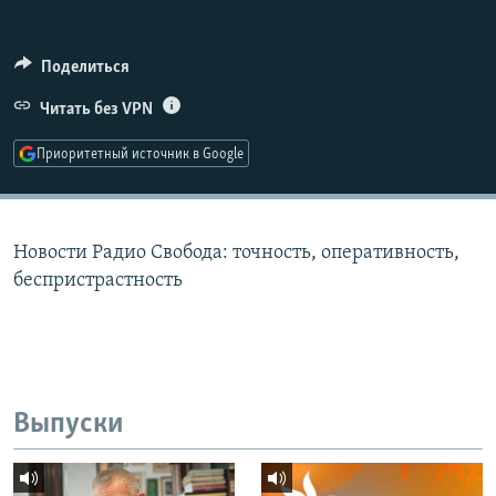
РАСПИСАНИЕ ВЕЩАНИЯ
ПОДПИШИТЕСЬ НА РАССЫЛКУ
Поделиться
Читать без VPN
СОЦИАЛЬНЫЕ СЕТИ
Приоритетный источник в Google
Новости Радио Свобода: точность, оперативность,
Все сайты РСЕ/РС
беспристрастность
Выпуски