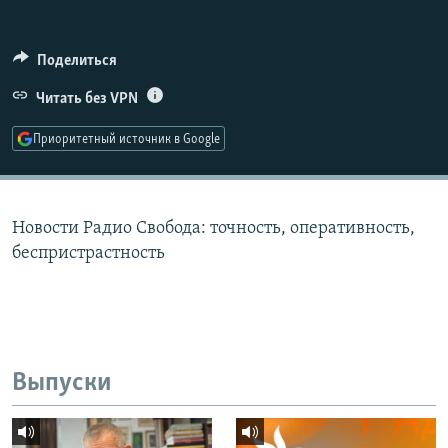
РАСПИСАНИЕ ВЕЩАНИЯ
ПОДПИШИТЕСЬ НА РАССЫЛКУ
Поделиться
Читать без VPN
СОЦИАЛЬНЫЕ СЕТИ
Приоритетный источник в Google
Новости Радио Свобода: точность, оперативность,
Все сайты РСЕ/РС
беспристрастность
Выпуски