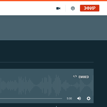
ЭФИР
EMBED
able
5:00