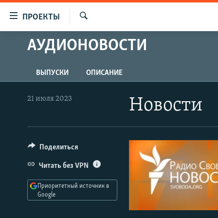
Ссылки
ПРОЕКТЫ
для
Искать
упрощенного
АУДИОНОВОСТИ
ПРОГРАММЫ
доступа
ПОДКАСТЫ
Вернуться
ВЫПУСКИ
ОПИСАНИЕ
АВТОРСКИЕ ПРОЕКТЫ
к
основному
ЦИТАТЫ СВОБОДЫ
21 июля 2023
Новости
содержанию
МНЕНИЯ
Вернутся
КУЛЬТУРА
к
главной
Поделиться
IDEL.РЕАЛИИ
навигации
КАВКАЗ.РЕАЛИИ
Читать без VPN
Вернутся
к
СЕВЕР.РЕАЛИИ
Приоритетный источник в
поиску
Google
СИБИРЬ.РЕАЛИИ