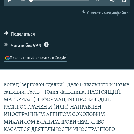
0:00
53:59
РАСПИСАНИЕ ВЕЩАНИЯ
Скачать медиафайл
ПОДПИШИТЕСЬ НА РАССЫЛКУ
СОЦИАЛЬНЫЕ СЕТИ
Поделиться
Читать без VPN
Приоритетный источник в Google
Все сайты РСЕ/РС
Конец "зерновой сделки". Дело Навального и новые
санкции. Гость – Юлия Латынина. НАСТОЯЩИЙ
МАТЕРИАЛ (ИНФОРМАЦИЯ) ПРОИЗВЕДЁН,
РАСПРОСТРАНЕН И (ИЛИ) НАПРАВЛЕН
ИНОСТРАННЫМ АГЕНТОМ СОКОЛОВЫМ
МИХАИЛОМ ВЛАДИМИРОВИЧЕМ, ЛИБО
КАСАЕТСЯ ДЕЯТЕЛЬНОСТИ ИНОСТРАННОГО