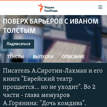
Ссылки
для
упрощенного
ПОВЕРХ БАРЬЕРОВ С ИВАНОМ
ПРОГРАММЫ
доступа
ТОЛСТЫМ
ПОДКАСТЫ
Вернуться
к
ПОДПИСАТЬСЯ
АВТОРСКИЕ ПРОЕКТЫ
Подписаться
основному
ЦИТАТЫ СВОБОДЫ
содержанию
ТЕКСТЫ
ВЫПУСКИ
ОПИСАНИЕ
YouTube
Вернутся
МНЕНИЯ
к
КУЛЬТУРА
Писатель А.Сиротин-Лахман и его
главной
Подписаться
навигации
IDEL.РЕАЛИИ
книга "Еврейский театр
Вернутся
КАВКАЗ.РЕАЛИИ
прощается... но не уходит". Во 2
к
СЕВЕР.РЕАЛИИ
части - глава мемуаров
поиску
А.Горянина: "Дочь комдива".
СИБИРЬ.РЕАЛИИ