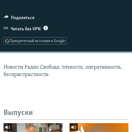
РАСПИСАНИЕ ВЕЩАНИЯ
ПОДПИШИТЕСЬ НА РАССЫЛКУ
Поделиться
Читать без VPN
СОЦИАЛЬНЫЕ СЕТИ
Приоритетный источник в Google
Новости Радио Свобода: точность, оперативность,
Все сайты РСЕ/РС
беспристрастность
Выпуски