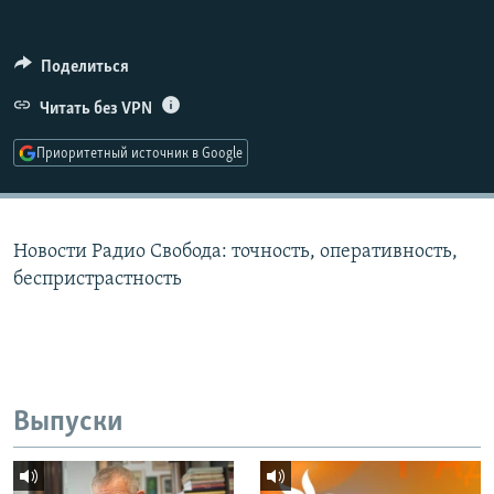
РАСПИСАНИЕ ВЕЩАНИЯ
ПОДПИШИТЕСЬ НА РАССЫЛКУ
Поделиться
Читать без VPN
СОЦИАЛЬНЫЕ СЕТИ
Приоритетный источник в Google
Новости Радио Свобода: точность, оперативность,
Все сайты РСЕ/РС
беспристрастность
Выпуски