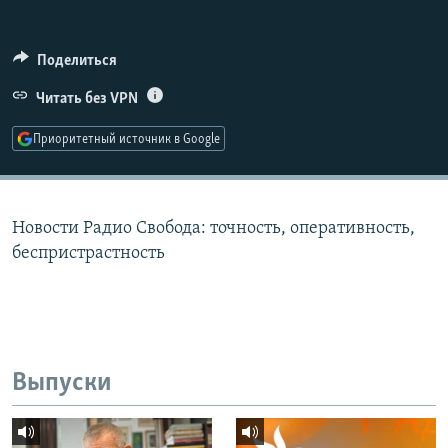
РАСПИСАНИЕ ВЕЩАНИЯ
ПОДПИШИТЕСЬ НА РАССЫЛКУ
Поделиться
Читать без VPN
СОЦИАЛЬНЫЕ СЕТИ
Приоритетный источник в Google
Новости Радио Свобода: точность, оперативность,
Все сайты РСЕ/РС
беспристрастность
Выпуски