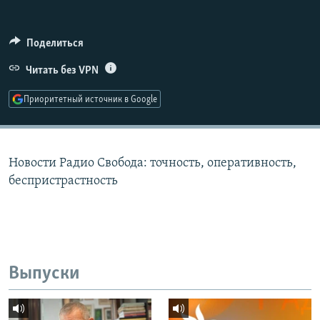
РАСПИСАНИЕ ВЕЩАНИЯ
ПОДПИШИТЕСЬ НА РАССЫЛКУ
Поделиться
Читать без VPN
СОЦИАЛЬНЫЕ СЕТИ
Приоритетный источник в Google
Новости Радио Свобода: точность, оперативность,
Все сайты РСЕ/РС
беспристрастность
Выпуски