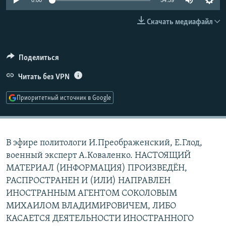
0:00
54:59
РАСПИСАНИЕ ВЕЩАНИЯ
Скачать медиафайл
ПОДПИШИТЕСЬ НА РАССЫЛКУ
СОЦИАЛЬНЫЕ СЕТИ
Поделиться
Читать без VPN
Приоритетный источник в Google
Все сайты РСЕ/РС
В эфире политологи И.Преображенский, Е.Глод,
военный эксперт А.Коваленко. НАСТОЯЩИЙ
МАТЕРИАЛ (ИНФОРМАЦИЯ) ПРОИЗВЕДЁН,
РАСПРОСТРАНЕН И (ИЛИ) НАПРАВЛЕН
ИНОСТРАННЫМ АГЕНТОМ СОКОЛОВЫМ
МИХАИЛОМ ВЛАДИМИРОВИЧЕМ, ЛИБО
КАСАЕТСЯ ДЕЯТЕЛЬНОСТИ ИНОСТРАННОГО