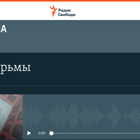
МА
юрьмы
No media source currently avail
0:00