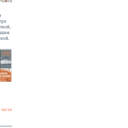
з
ора
ткой,
ущим
ной.
 части