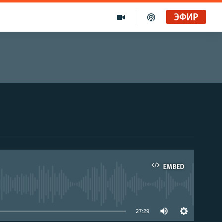
ЭФИР
EMBED
able
27:29