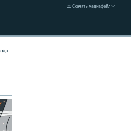
Скачать медиафайл
EMBED
года