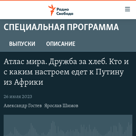
Ссылки
для
упрощенного
СПЕЦИАЛЬНАЯ ПРОГРАММА
ПРОГРАММЫ
доступа
ПОДКАСТЫ
ВЫПУСКИ
ОПИСАНИЕ
Вернуться
к
АВТОРСКИЕ ПРОЕКТЫ
основному
Атлас мира. Дружба за хлеб. Кто и
ЦИТАТЫ СВОБОДЫ
содержанию
с каким настроем едет к Путину
Вернутся
МНЕНИЯ
из Африки
к
КУЛЬТУРА
главной
26 июля 2023
навигации
IDEL.РЕАЛИИ
Вернутся
Александр Гостев
Ярослав Шимов
КАВКАЗ.РЕАЛИИ
к
СЕВЕР.РЕАЛИИ
поиску
СИБИРЬ.РЕАЛИИ