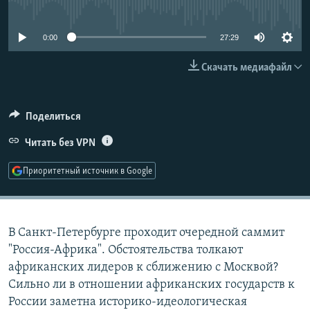
No media source currently available
РАСПИСАНИЕ ВЕЩАНИЯ
ПОДПИШИТЕСЬ НА РАССЫЛКУ
0:00
27:29
Скачать медиафайл
СОЦИАЛЬНЫЕ СЕТИ
Поделиться
Читать без VPN
Все сайты РСЕ/РС
Приоритетный источник в Google
В Санкт-Петербурге проходит очередной саммит
"Россия-Африка". Обстоятельства толкают
африканских лидеров к сближению с Москвой?
Сильно ли в отношении африканских государств к
России заметна историко-идеологическая