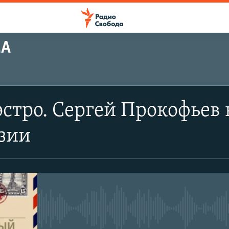
МА
стро. Сергей Прокофьев 
зии
No media source currently avail