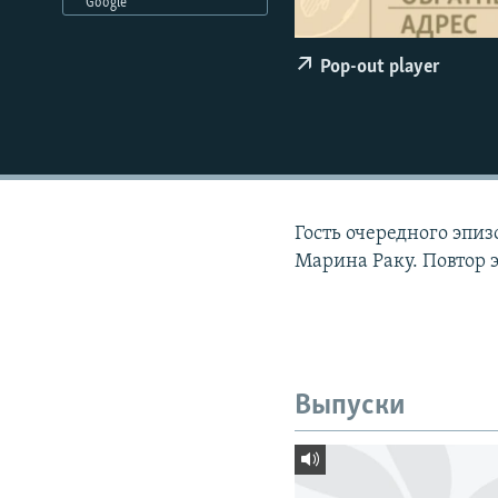
РАСПИСАНИЕ ВЕЩАНИЯ
Google
ПОДПИШИТЕСЬ НА РАССЫЛКУ
Pop-out player
Гость очередного эпи
Марина Раку. Повтор э
Выпуски