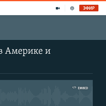
ЭФИР
в Америке и
EMBED
able