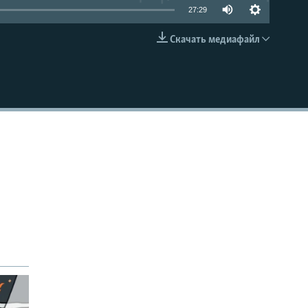
27:29
Скачать медиафайл
EMBED