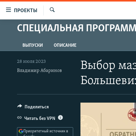
Ссылки
ПРОЕКТЫ
для
Искать
упрощенного
СПЕЦИАЛЬНАЯ ПРОГРАМ
ПРОГРАММЫ
доступа
ПОДКАСТЫ
Вернуться
ВЫПУСКИ
ОПИСАНИЕ
АВТОРСКИЕ ПРОЕКТЫ
к
основному
ЦИТАТЫ СВОБОДЫ
28 июля 2023
Выбор маэ
содержанию
Владимир Абаринов
МНЕНИЯ
Вернутся
Большеви
КУЛЬТУРА
к
главной
IDEL.РЕАЛИИ
навигации
КАВКАЗ.РЕАЛИИ
Вернутся
Поделиться
к
СЕВЕР.РЕАЛИИ
Читать без VPN
поиску
СИБИРЬ.РЕАЛИИ
Приоритетный источник в