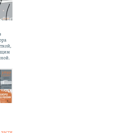
з
ора
ткой,
ущим
ной.
 части