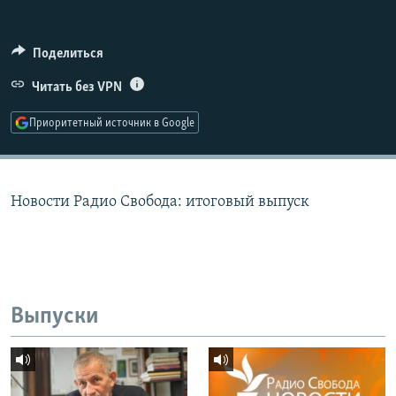
РАСПИСАНИЕ ВЕЩАНИЯ
ПОДПИШИТЕСЬ НА РАССЫЛКУ
Поделиться
Читать без VPN
СОЦИАЛЬНЫЕ СЕТИ
Приоритетный источник в Google
Новости Радио Свобода: итоговый выпуск
Все сайты РСЕ/РС
Выпуски