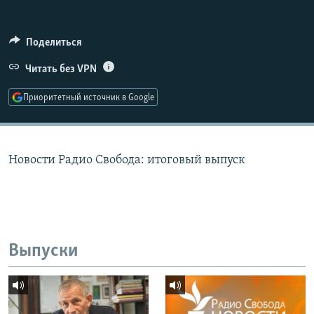
РАСПИСАНИЕ ВЕЩАНИЯ
ПОДПИШИТЕСЬ НА РАССЫЛКУ
Поделиться
Читать без VPN
СОЦИАЛЬНЫЕ СЕТИ
Приоритетный источник в Google
Новости Радио Свобода: итоговый выпуск
Все сайты РСЕ/РС
Выпуски